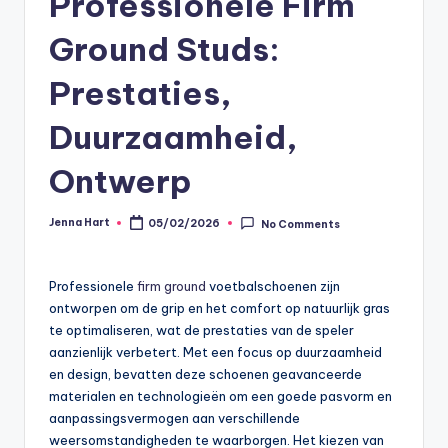
Professionele Firm
Ground Studs:
Prestaties,
Duurzaamheid,
Ontwerp
Jenna Hart
05/02/2026
No Comments
Posted
by
Professionele
firm ground
voetbalschoenen zijn
ontworpen om de grip en het comfort op natuurlijk gras
te optimaliseren, wat de prestaties van de speler
aanzienlijk verbetert. Met een focus op duurzaamheid
en design, bevatten deze schoenen geavanceerde
materialen en technologieën om een goede pasvorm en
aanpassingsvermogen aan verschillende
weersomstandigheden te waarborgen. Het kiezen van