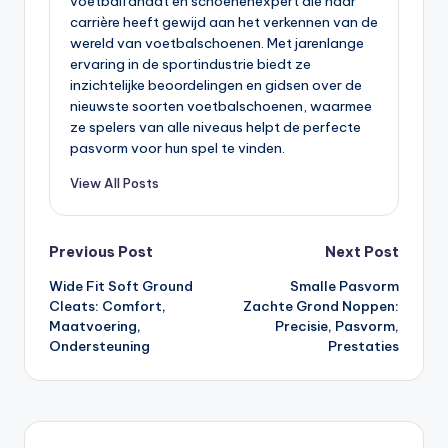
voetbalfanaat en schoenenexpert die haar
carrière heeft gewijd aan het verkennen van de
wereld van voetbalschoenen. Met jarenlange
ervaring in de sportindustrie biedt ze
inzichtelijke beoordelingen en gidsen over de
nieuwste soorten voetbalschoenen, waarmee
ze spelers van alle niveaus helpt de perfecte
pasvorm voor hun spel te vinden.
View All Posts
Post
Previous Post
Next Post
Wide Fit Soft Ground
Smalle Pasvorm
navigation
Cleats: Comfort,
Zachte Grond Noppen:
Maatvoering,
Precisie, Pasvorm,
Ondersteuning
Prestaties