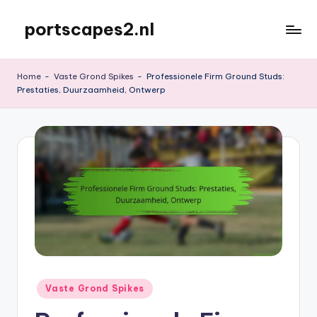
portscapes2.nl
Skip
to
content
Home
-
Vaste Grond Spikes
-
Professionele Firm Ground Studs:
Prestaties, Duurzaamheid, Ontwerp
Posted
Vaste Grond Spikes
in