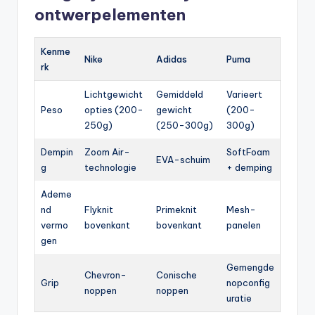
ontwerpelementen
Kenme
Nike
Adidas
Puma
rk
Lichtgewicht
Gemiddeld
Varieert
Peso
opties (200-
gewicht
(200-
250g)
(250-300g)
300g)
Dempin
Zoom Air-
SoftFoam
EVA-schuim
g
technologie
+ demping
Ademe
nd
Flyknit
Primeknit
Mesh-
vermo
bovenkant
bovenkant
panelen
gen
Gemengde
Chevron-
Conische
Grip
nopconfig
noppen
noppen
uratie