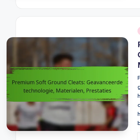
b
i
P