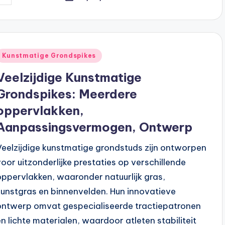
y
Posted
Kunstmatige Grondspikes
n
Veelzijdige Kunstmatige
Grondspikes: Meerdere
oppervlakken,
Aanpassingsvermogen, Ontwerp
Veelzijdige kunstmatige grondstuds zijn ontworpen
voor uitzonderlijke prestaties op verschillende
oppervlakken, waaronder natuurlijk gras,
kunstgras en binnenvelden. Hun innovatieve
ontwerp omvat gespecialiseerde tractiepatronen
en lichte materialen, waardoor atleten stabiliteit