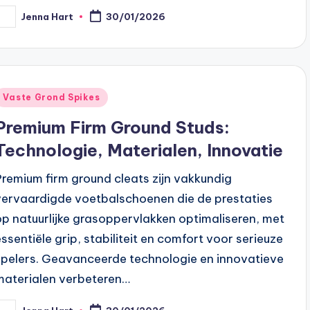
Jenna Hart
30/01/2026
osted
y
Posted
Vaste Grond Spikes
n
Premium Firm Ground Studs:
Technologie, Materialen, Innovatie
Premium firm ground cleats zijn vakkundig
vervaardigde voetbalschoenen die de prestaties
op natuurlijke grasoppervlakken optimaliseren, met
essentiële grip, stabiliteit en comfort voor serieuze
spelers. Geavanceerde technologie en innovatieve
materialen verbeteren…