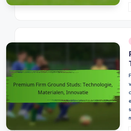
P
b
i