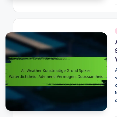
P
b
i
P