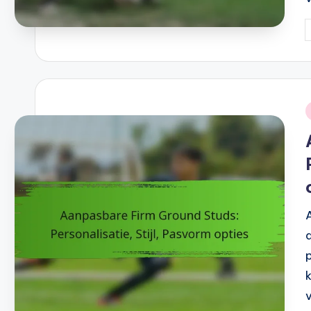
P
b
i