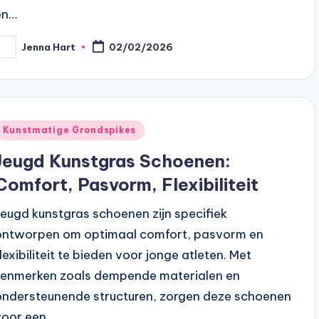
en…
Jenna Hart
02/02/2026
osted
y
Posted
Kunstmatige Grondspikes
n
Jeugd Kunstgras Schoenen:
Comfort, Pasvorm, Flexibiliteit
Jeugd kunstgras schoenen zijn specifiek
ontworpen om optimaal comfort, pasvorm en
flexibiliteit te bieden voor jonge atleten. Met
kenmerken zoals dempende materialen en
ondersteunende structuren, zorgen deze schoenen
voor een…