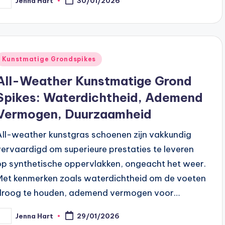
Jenna Hart
30/01/2026
osted
y
Posted
Kunstmatige Grondspikes
n
All-Weather Kunstmatige Grond
Spikes: Waterdichtheid, Ademend
Vermogen, Duurzaamheid
All-weather kunstgras schoenen zijn vakkundig
vervaardigd om superieure prestaties te leveren
op synthetische oppervlakken, ongeacht het weer.
Met kenmerken zoals waterdichtheid om de voeten
droog te houden, ademend vermogen voor…
Jenna Hart
29/01/2026
osted