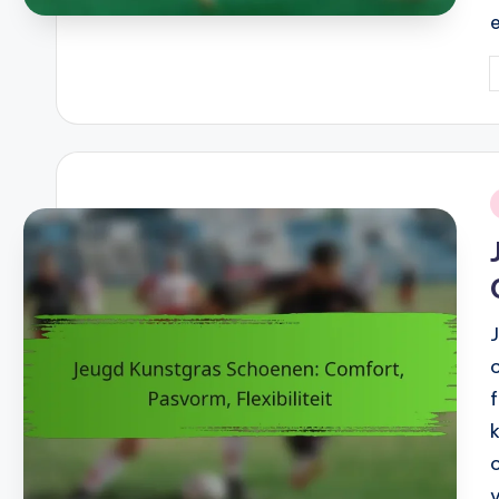
P
b
i