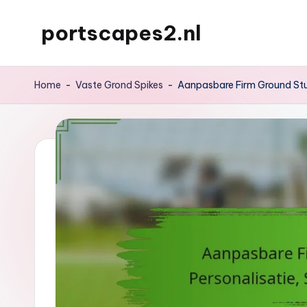
portscapes2.nl
Skip
to
content
Home
-
Vaste Grond Spikes
-
Aanpasbare Firm Ground Studs