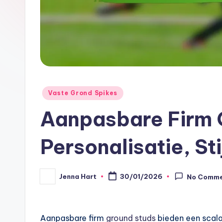
Posted
Vaste Grond Spikes
in
Aanpasbare Firm 
Personalisatie, St
Jenna Hart
30/01/2026
No Comm
Posted
by
Aanpasbare firm
ground studs
bieden een scala 