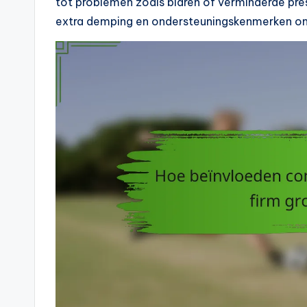
tot problemen zoals blaren of verminderde pre
extra demping en ondersteuningskenmerken om 