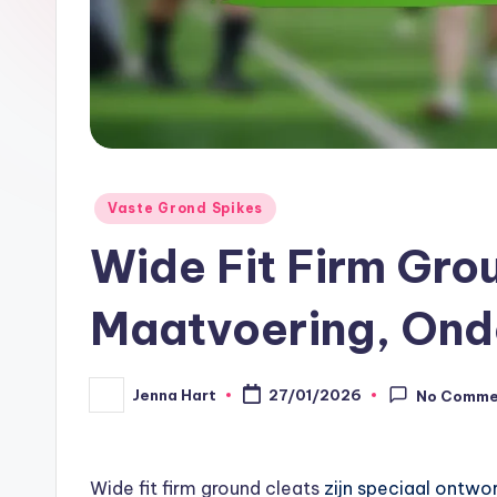
Posted
Vaste Grond Spikes
in
Wide Fit Firm Gro
Maatvoering, Ond
Jenna Hart
27/01/2026
No Comme
Posted
by
Wide fit
firm ground cleats
zijn speciaal ontwo