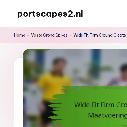
portscapes2.nl
Skip
to
content
Home
-
Vaste Grond Spikes
-
Wide Fit Firm Ground Cleats