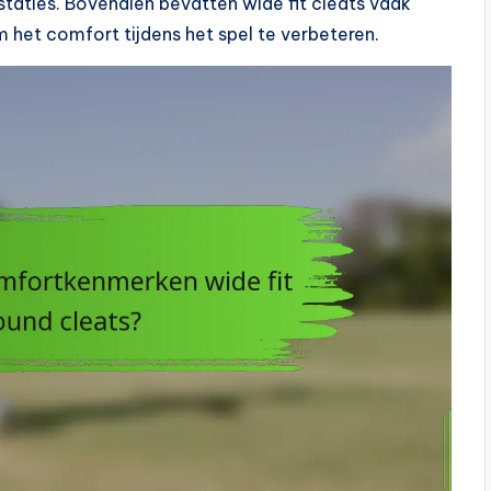
staties. Bovendien bevatten wide fit cleats vaak
het comfort tijdens het spel te verbeteren.